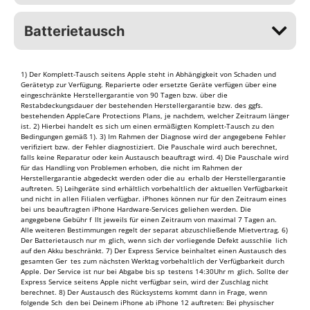
Batterietausch
1) Der Komplett-Tausch seitens Apple steht in Abhängigkeit von Schaden und
Gerätetyp zur Verfügung. Reparierte oder ersetzte Geräte verfügen über eine
eingeschränkte Herstellergarantie von 90 Tagen bzw. über die
Restabdeckungsdauer der bestehenden Herstellergarantie bzw. des ggfs.
bestehenden AppleCare Protections Plans, je nachdem, welcher Zeitraum länger
ist. 2) Hierbei handelt es sich um einen ermäßigten Komplett-Tausch zu den
Bedingungen gemäß 1). 3) Im Rahmen der Diagnose wird der angegebene Fehler
verifiziert bzw. der Fehler diagnostiziert. Die Pauschale wird auch berechnet,
falls keine Reparatur oder kein Austausch beauftragt wird. 4) Die Pauschale wird
für das Handling von Problemen erhoben, die nicht im Rahmen der
Herstellergarantie abgedeckt werden oder die au erhalb der Herstellergarantie
auftreten. 5) Leihgeräte sind erhältlich vorbehaltlich der aktuellen Verfügbarkeit
und nicht in allen Filialen verfügbar. iPhones können nur für den Zeitraum eines
bei uns beauftragten iPhone Hardware-Services geliehen werden. Die
angegebene Gebühr f llt jeweils für einen Zeitraum von maximal 7 Tagen an.
Alle weiteren Bestimmungen regelt der separat abzuschließende Mietvertrag. 6)
Der Batterietausch nur m glich, wenn sich der vorliegende Defekt ausschlie lich
auf den Akku beschränkt. 7) Der Express Service beinhaltet einen Austausch des
gesamten Ger tes zum nächsten Werktag vorbehaltlich der Verfügbarkeit durch
Apple. Der Service ist nur bei Abgabe bis sp testens 14:30Uhr m glich. Sollte der
Express Service seitens Apple nicht verfügbar sein, wird der Zuschlag nicht
berechnet. 8) Der Austausch des Rücksystems kommt dann in Frage, wenn
folgende Sch den bei Deinem iPhone ab iPhone 12 auftreten: Bei physischer