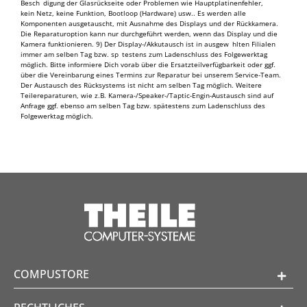
Besch digung der Glasrückseite oder Problemen wie Hauptplatinenfehler,
kein Netz, keine Funktion, Bootloop (Hardware) usw.. Es werden alle
Komponenten ausgetauscht, mit Ausnahme des Displays und der Rückkamera.
Die Reparaturoption kann nur durchgeführt werden, wenn das Display und die
Kamera funktionieren. 9) Der Display-/Akkutausch ist in ausgew hlten Filialen
immer am selben Tag bzw. sp testens zum Ladenschluss des Folgewerktag
möglich. Bitte informiere Dich vorab über die Ersatzteilverfügbarkeit oder ggf.
über die Vereinbarung eines Termins zur Reparatur bei unserem Service-Team.
Der Austausch des Rücksystems ist nicht am selben Tag möglich. Weitere
Teilereparaturen, wie z.B. Kamera-/Speaker-/Taptic-Engin-Austausch sind auf
Anfrage ggf. ebenso am selben Tag bzw. spätestens zum Ladenschluss des
Folgewerktag möglich.
COMPUSTORE