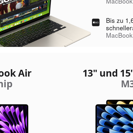
MacBook 
Bis zu 1,
schneller
MacBook 
ook Air
13" und 15
hip
M3