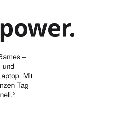
apower.
 Games –
n und
Laptop. Mit
anzen Tag
ell.
Siehe rechtliche Hinweise
◊