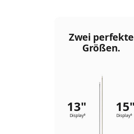
Zwei perfekte
Größen.
13"
15
Display
◊
Siehe rechtliche Hinweis
Display
◊