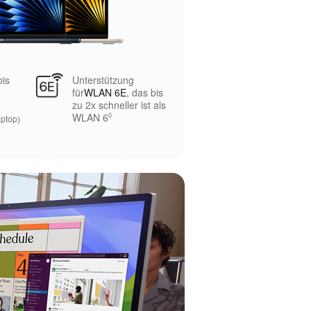
bis
Unterstützung
für
WLAN 6E
, das bis
zu 2x schneller ist als
WLAN 6
◊
Siehe rechtliche Hinweise
ptop)