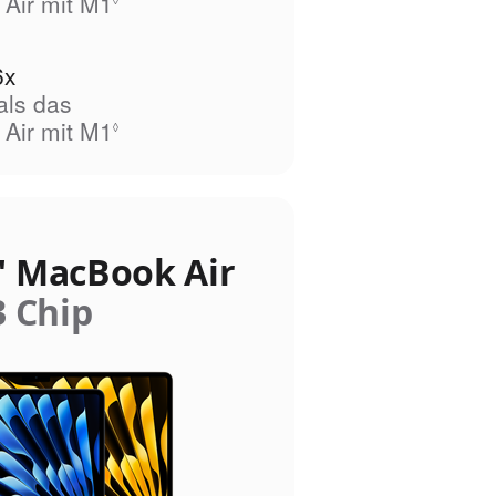
Air mit M1
Siehe rechtliche Hinweise
◊
6x
als das
Air mit M1
Siehe rechtliche Hinweise
◊
" MacBook Air
 Chip