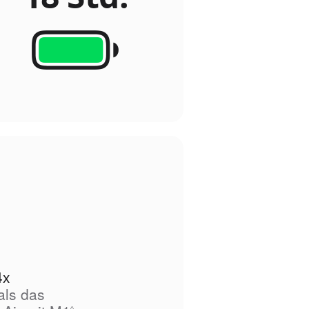
4x
als das