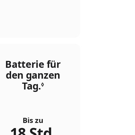
Batterie für
den ganzen
Tag.
Siehe rechtliche H
◊
Bis zu
18 Std.